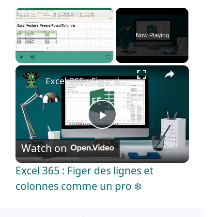
×
Now Playing
×
Play
Unmute
Fullscreen
Excel 365 : Figer des lignes et colonnes comme un pro ❄️
P
Watch on
l
Excel 365 : Figer des lignes et
a
colonnes comme un pro ❄️
y