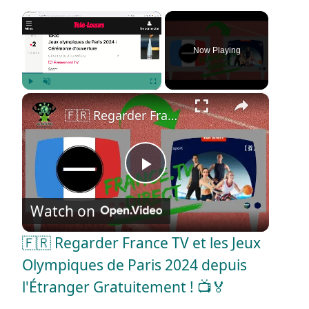
×
Now Playing
×
Play
Unmute
Fullscreen
🇫🇷 Regarder France TV et les Jeux Olympiques de Paris 2024 depuis l'Étranger Gratuitement ! 📺🏅
P
Watch on
l
🇫🇷 Regarder France TV et les Jeux
a
Olympiques de Paris 2024 depuis
l'Étranger Gratuitement ! 📺🏅
y