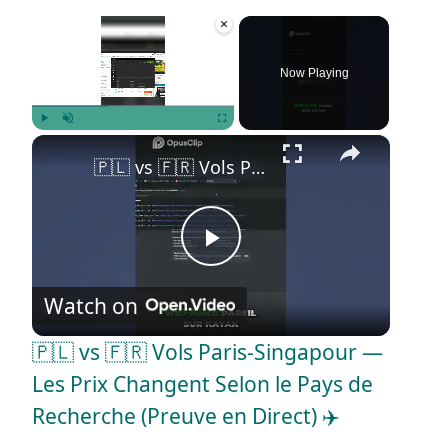
×
Now Playing
×
Play
Unmute
Fullscreen
🇵🇱 vs 🇫🇷 Vols Paris-Singapour — Les Prix Changent Selon le Pays de Recherche (Preuve en Direct) ✈️
P
Watch on
l
🇵🇱 vs 🇫🇷 Vols Paris-Singapour —
a
Les Prix Changent Selon le Pays de
Recherche (Preuve en Direct) ✈️
y