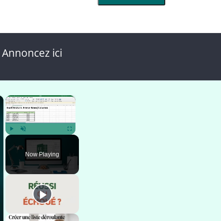
 Annoncez ici
×
×
Play
Unmute
Fullscreen
Now Playing