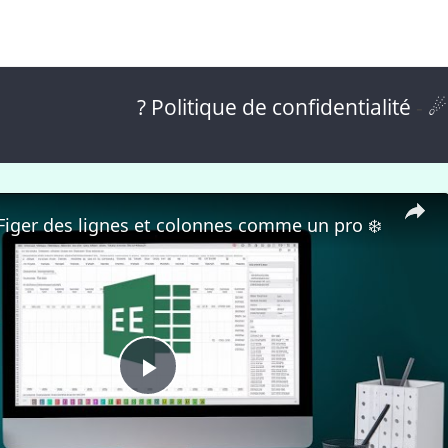
? Politique de confidentialité
-
☄
 Figer des lignes et colonnes comme un pro ❄️
P