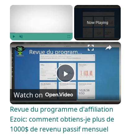
×
Now Playing
×
Play
Unmute
Fullscreen
Revue du programme d'affiliation Ezoic: comment obtiens-je plus de 1000$ de revenu passif mensuel
P
Watch on
l
Revue du programme d'affiliation
a
Ezoic: comment obtiens-je plus de
1000$ de revenu passif mensuel
y