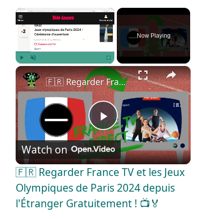
×
Now Playing
×
Play
Unmute
Fullscreen
🇫🇷 Regarder France TV et les Jeux Olympiques de Paris 2024 depuis l'Étranger Gratuitement ! 📺🏅
P
Watch on
l
🇫🇷 Regarder France TV et les Jeux
a
Olympiques de Paris 2024 depuis
l'Étranger Gratuitement ! 📺🏅
y