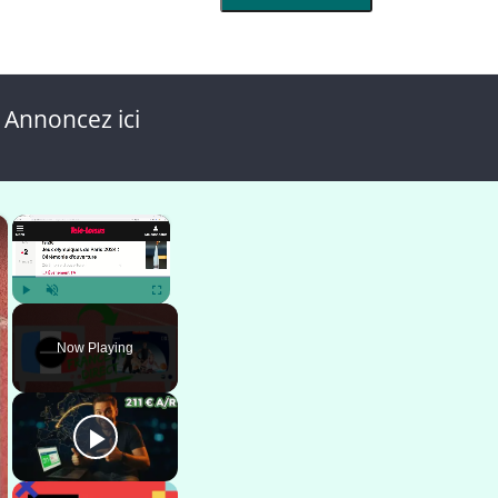
 Annoncez ici
×
×
Play
Unmute
Fullscreen
Now Playing