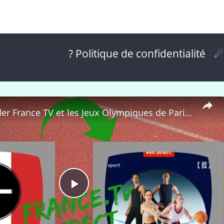
? Politique de confidentialité
-
☄
🇫🇷 Regarder France TV et les Jeux Olympiques de Paris 2024 depuis l'Étranger Gratuitement ! 📺🏅
P