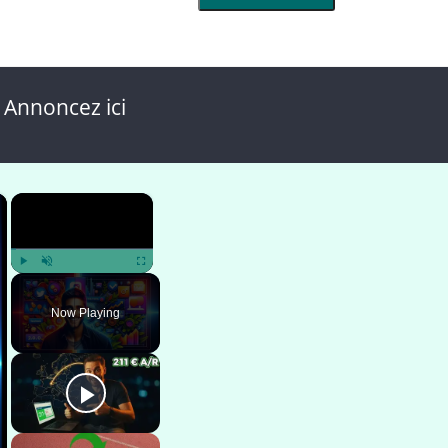
 Annoncez ici
×
×
Play
Unmute
Fullscreen
Now Playing