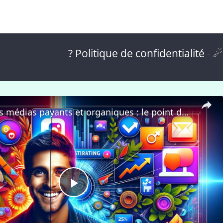
? Politique de confidentialité
-
☄
Maîtriser les médias payants et organiques : le point de vue d'un magnat du numérique
P