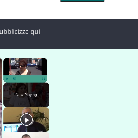
ubblicizza qui
×
×
Play
Unmute
Fullscreen
Now Playing