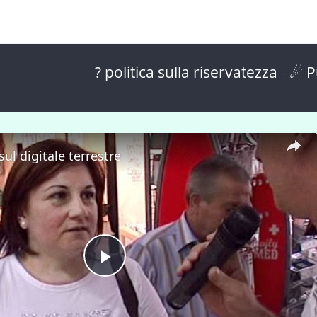
? politica sulla riservatezza
-
☄ P
ul digitale terrestre
P