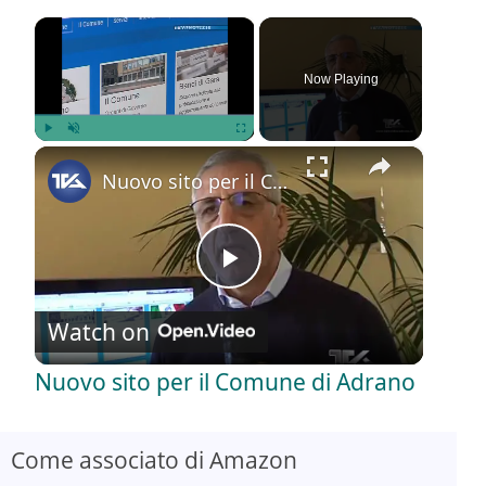
×
Now Playing
×
Play
Unmute
Fullscreen
Nuovo sito per il Comune di Adrano
P
Watch on
l
Nuovo sito per il Comune di Adrano
a
Come associato di Amazon
y