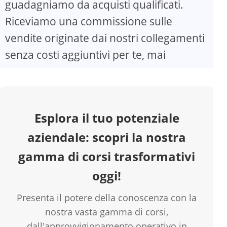
guadagniamo da acquisti qualificati.
Riceviamo una commissione sulle
V
vendite originate dai nostri collegamenti
senza costi aggiuntivi per te, mai
i
d
Esplora il tuo potenziale
e
aziendale: scopri la nostra
o
gamma di corsi trasformativi
oggi!
Presenta il potere della conoscenza con la
nostra vasta gamma di corsi,
dall'approvvigionamento operativo in