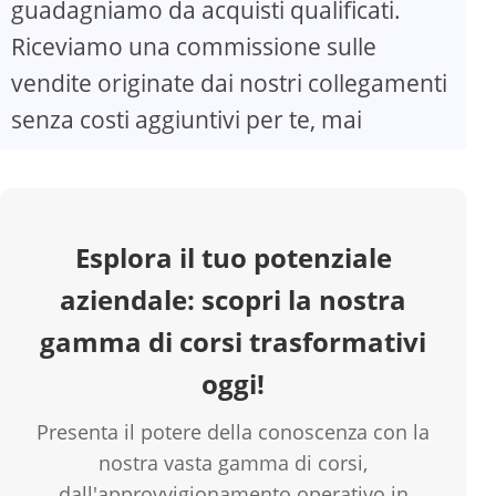
guadagniamo da acquisti qualificati.
Riceviamo una commissione sulle
V
vendite originate dai nostri collegamenti
senza costi aggiuntivi per te, mai
i
d
Esplora il tuo potenziale
e
aziendale: scopri la nostra
o
gamma di corsi trasformativi
oggi!
Presenta il potere della conoscenza con la
nostra vasta gamma di corsi,
dall'approvvigionamento operativo in