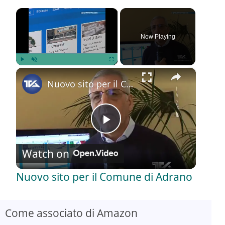
×
Now Playing
×
Play
Unmute
Fullscreen
Nuovo sito per il Comune di Adrano
P
Watch on
l
Nuovo sito per il Comune di Adrano
a
Come associato di Amazon
y