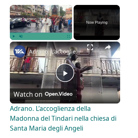
×
Now Playing
×
Play
Unmute
Fullscreen
Adrano. L’accoglienza della Madonna del Tindari nella chiesa di Santa Maria degli Angeli
P
Watch on
l
Adrano. L’accoglienza della
a
Madonna del Tindari nella chiesa di
Santa Maria degli Angeli
y