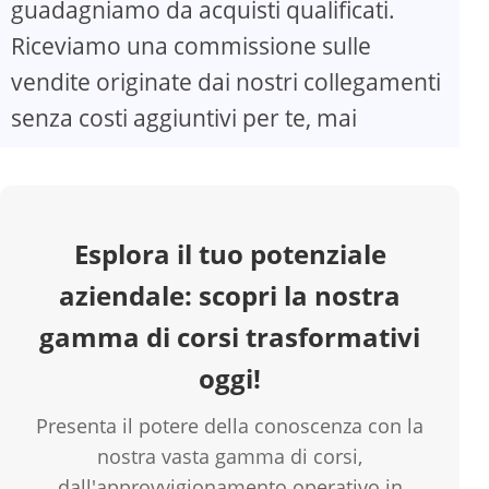
guadagniamo da acquisti qualificati.
Riceviamo una commissione sulle
V
vendite originate dai nostri collegamenti
senza costi aggiuntivi per te, mai
i
d
Esplora il tuo potenziale
e
aziendale: scopri la nostra
o
gamma di corsi trasformativi
oggi!
Presenta il potere della conoscenza con la
nostra vasta gamma di corsi,
dall'approvvigionamento operativo in