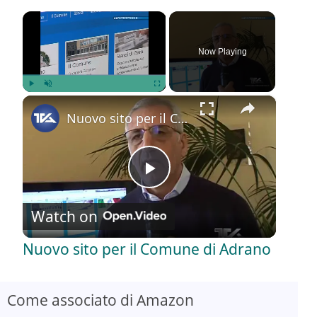
×
Now Playing
×
Play
Unmute
Fullscreen
Nuovo sito per il Comune di Adrano
P
Watch on
l
Nuovo sito per il Comune di Adrano
a
Come associato di Amazon
y