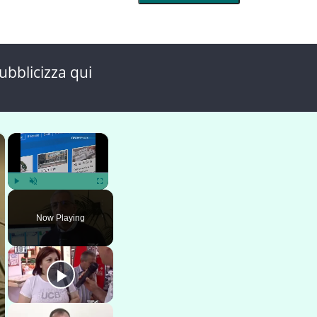
ubblicizza qui
×
×
Play
Unmute
Fullscreen
Now Playing