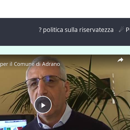
? politica sulla riservatezza
-
☄ P
 per il Comune di Adrano
P