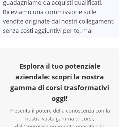
guadagniamo da acquisti qualificati.
Riceviamo una commissione sulle
V
vendite originate dai nostri collegamenti
senza costi aggiuntivi per te, mai
i
d
Esplora il tuo potenziale
e
aziendale: scopri la nostra
o
gamma di corsi trasformativi
oggi!
Presenta il potere della conoscenza con la
nostra vasta gamma di corsi,
dall'approvvigionamento operativo in