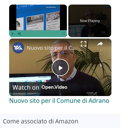
×
Now Playing
×
Play
Unmute
Fullscreen
Nuovo sito per il Comune di Adrano
P
Watch on
l
Nuovo sito per il Comune di Adrano
a
Come associato di Amazon
y