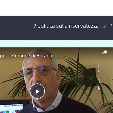
? politica sulla riservatezza
-
☄ P
 per il Comune di Adrano
P