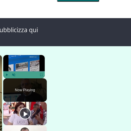
ubblicizza qui
×
×
Play
Unmute
Fullscreen
Now Playing