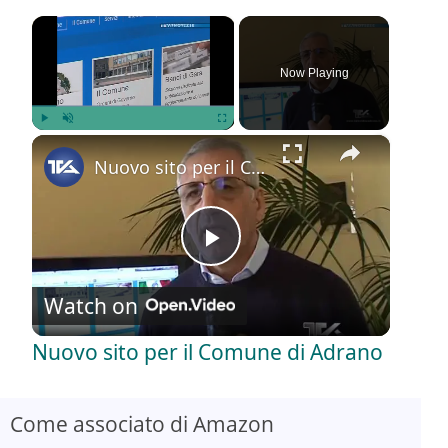
×
Now Playing
×
Play
Unmute
Fullscreen
Nuovo sito per il Comune di Adrano
P
Watch on
l
Nuovo sito per il Comune di Adrano
a
Come associato di Amazon
y