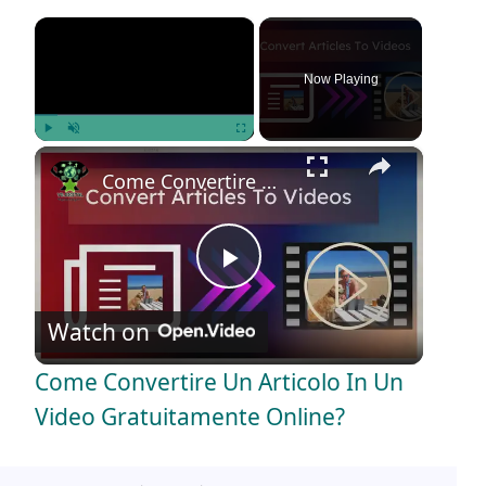
×
Now Playing
×
Play
Unmute
Fullscreen
Come Convertire Un Articolo In Un Video Gratuitamente Online?
P
Watch on
l
Come Convertire Un Articolo In Un
a
Video Gratuitamente Online?
y