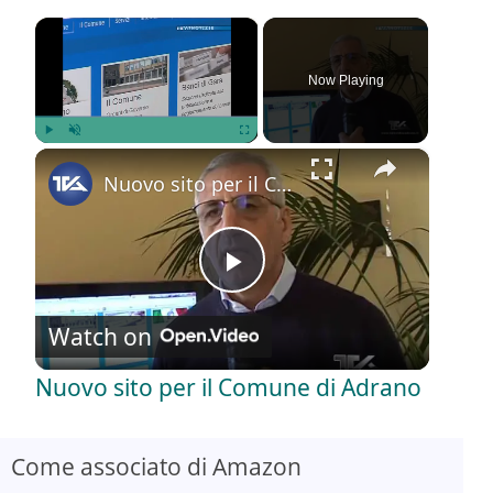
×
Now Playing
×
Play
Unmute
Fullscreen
Nuovo sito per il Comune di Adrano
P
Watch on
l
Nuovo sito per il Comune di Adrano
a
Come associato di Amazon
y