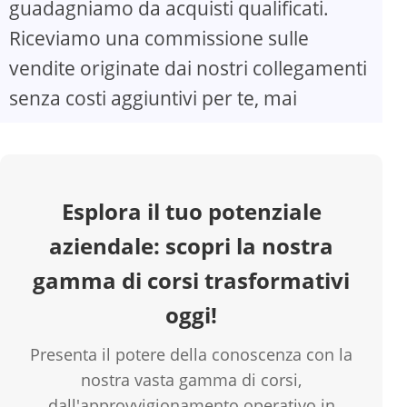
guadagniamo da acquisti qualificati.
Riceviamo una commissione sulle
V
vendite originate dai nostri collegamenti
senza costi aggiuntivi per te, mai
i
d
Esplora il tuo potenziale
e
aziendale: scopri la nostra
o
gamma di corsi trasformativi
oggi!
Presenta il potere della conoscenza con la
nostra vasta gamma di corsi,
dall'approvvigionamento operativo in