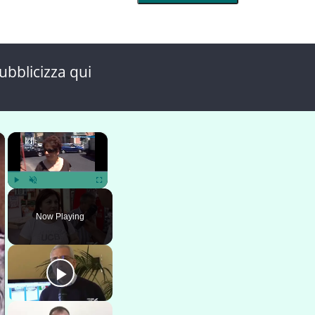
ubblicizza qui
×
×
Play
Unmute
Fullscreen
Now Playing