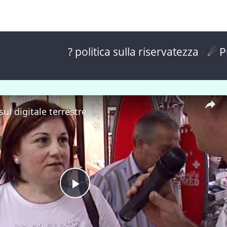
? politica sulla riservatezza
-
☄ P
ul digitale terrestre
P