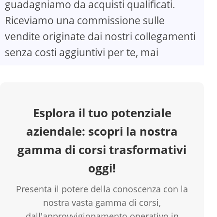
guadagniamo da acquisti qualificati.
Riceviamo una commissione sulle
V
vendite originate dai nostri collegamenti
senza costi aggiuntivi per te, mai
i
d
Esplora il tuo potenziale
e
aziendale: scopri la nostra
o
gamma di corsi trasformativi
oggi!
Presenta il potere della conoscenza con la
nostra vasta gamma di corsi,
dall'approvvigionamento operativo in