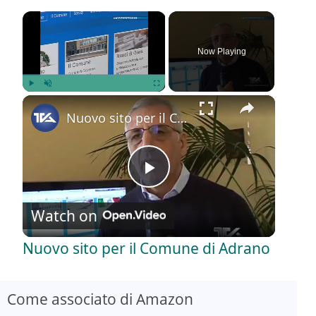
×
Now Playing
×
Play
Unmute
Fullscreen
Nuovo sito per il Comune di Adrano
P
Watch on
l
Nuovo sito per il Comune di Adrano
a
Come associato di Amazon
y