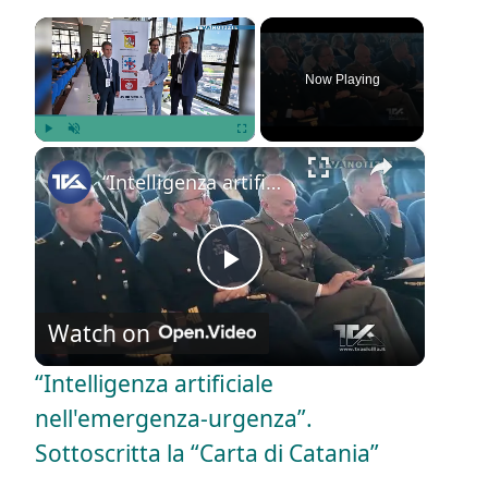
×
Now Playing
×
Play
Unmute
Fullscreen
“Intelligenza artificiale nell'emergenza-urgenza”. Sottoscritta la “Carta di Catania”
P
Watch on
l
“Intelligenza artificiale
a
nell'emergenza-urgenza”.
Sottoscritta la “Carta di Catania”
y