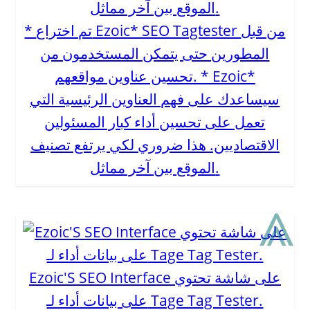
* تم اختراع Ezoic* SEO Tagtester من قبل
المطورين حتى يتمكن المستخدمون من
تحسين عناوين مواقعهم. * Ezoic*
سيساعدك على فهم العناوين الرئيسية التي
تعمل على تحسين أداء كبار المسئولين
الاقتصاديين. هذا ضروري لكي يرتفع تصنيف
الموقع بين آخر مماثل.
⩓
Ezoic'S SEO Interface على شاشة تحتوي
على بيانات أداء لـ Tage Tag Tester.