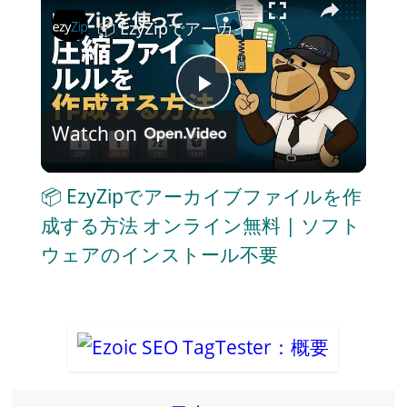
📦 EzyZipでアーカイブファイルを作成
P
Watch on
l
📦 EzyZipでアーカイブファイルを作
a
成する方法 オンライン無料 | ソフト
ウェアのインストール不要
y
V
i