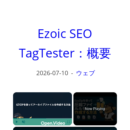
Ezoic SEO
TagTester：概要
2026-07-10
-
ウェブ
×
Now Playing
×
Play
Unmute
Fullscreen