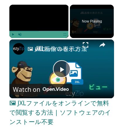
×
Now Playing
×
Play
Unmute
Fullscreen
🖼️ JXLファイルをオンラインで無料で閲覧する方法 | ソフトウェアのインストール不要
P
Watch on
l
🖼️ JXLファイルをオンラインで無料
a
で閲覧する方法 | ソフトウェアのイ
ンストール不要
y