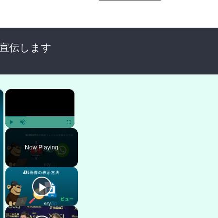
で宣伝します
×
×
Play
Unmute
Fullscreen
Now Playing