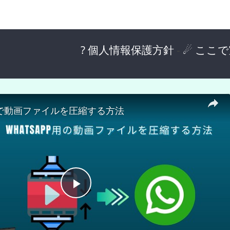
? 個人情報保護方針
-
☄ ここ
ppで動画ファイルを圧縮する方法
P
l