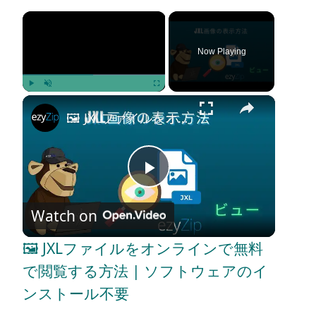
×
Now Playing
×
Play
Unmute
Fullscreen
🖼️ JXLファイルをオンラインで無料で閲覧する方法 | ソフトウェアのインストール不要
P
Watch on
l
🖼️ JXLファイルをオンラインで無料
a
で閲覧する方法 | ソフトウェアのイ
ンストール不要
y