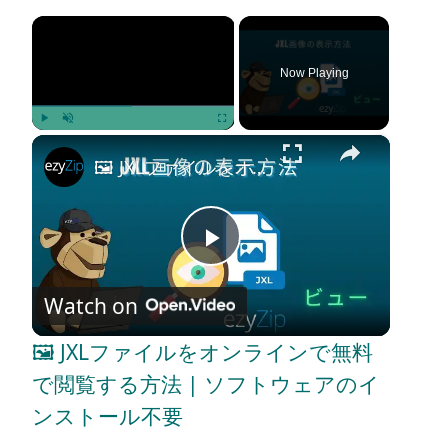
×
Now Playing
×
Play
Unmute
Fullscreen
🖼️ JXLファイルをオンラインで無料で閲覧する方法 | ソフトウェアのインストール不要
P
Watch on
l
🖼️ JXLファイルをオンラインで無料
a
で閲覧する方法 | ソフトウェアのイ
ンストール不要
y