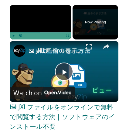
×
Now Playing
×
Play
Unmute
Fullscreen
🖼️ JXLファイルをオンラインで無料で閲覧する方法 | ソフトウェアのインストール不要
P
Watch on
l
🖼️ JXLファイルをオンラインで無料
a
で閲覧する方法 | ソフトウェアのイ
ンストール不要
y