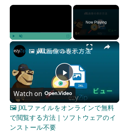
×
Now Playing
×
Play
Unmute
Fullscreen
🖼️ JXLファイルをオンラインで無料で閲覧する方法 | ソフトウェアのインストール不要
P
Watch on
l
🖼️ JXLファイルをオンラインで無料
a
で閲覧する方法 | ソフトウェアのイ
ンストール不要
y