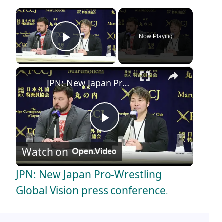
×
Now Playing
Play Video
×
JPN: New Japan Pro-Wrestling Global Vision press conference.
P
Watch on
l
JPN: New Japan Pro-Wrestling
a
Global Vision press conference.
y