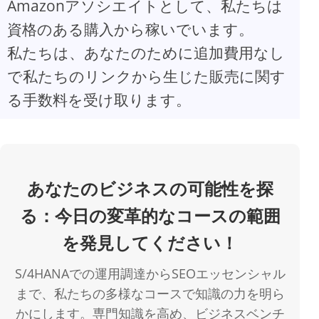
Amazonアソシエイトとして、私たちは
資格のある購入から稼いでいます。
V
私たちは、あなたのために追加費用なし
で私たちのリンクから生じた販売に関す
i
る手数料を受け取ります。
d
e
あなたのビジネスの可能性を探
o
る：今日の変革的なコースの範囲
を発見してください！
S/4HANAでの運用調達からSEOエッセンシャル
まで、私たちの多様なコースで知識の力を明ら
かにします。専門知識を高め、ビジネスベンチ