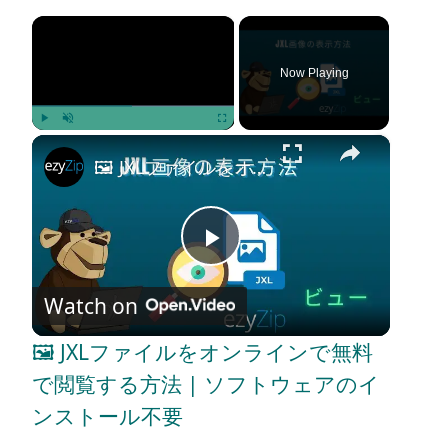
×
Now Playing
×
Play
Unmute
Fullscreen
🖼️ JXLファイルをオンラインで無料で閲覧する方法 | ソフトウェアのインストール不要
P
Watch on
l
🖼️ JXLファイルをオンラインで無料
a
で閲覧する方法 | ソフトウェアのイ
ンストール不要
y