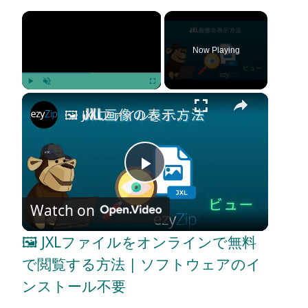
×
Now Playing
×
Play
Unmute
Fullscreen
🖼️ JXLファイルをオンラインで無料で閲覧する方法 | ソフトウェアのインストール不要
P
Watch on
l
🖼️ JXLファイルをオンラインで無料
a
で閲覧する方法 | ソフトウェアのイ
ンストール不要
y