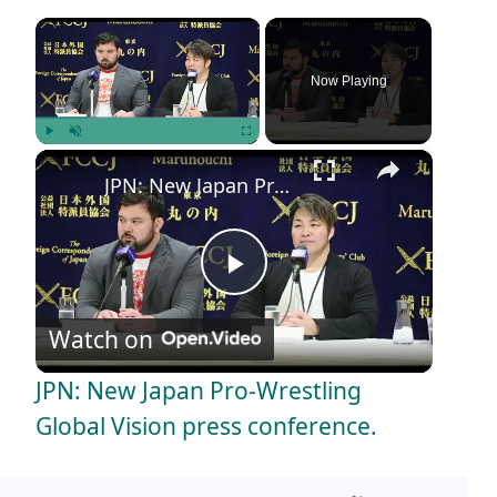
×
Now Playing
×
Play
Unmute
Fullscreen
JPN: New Japan Pro-Wrestling Global Vision press conference.
P
Watch on
l
JPN: New Japan Pro-Wrestling
a
Global Vision press conference.
y