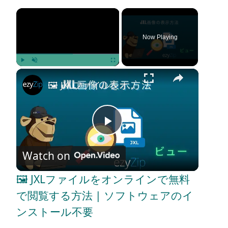
×
Now Playing
×
Play
Unmute
Fullscreen
🖼️ JXLファイルをオンラインで無料で閲覧する方法 | ソフトウェアのインストール不要
P
Watch on
l
🖼️ JXLファイルをオンラインで無料
a
で閲覧する方法 | ソフトウェアのイ
ンストール不要
y