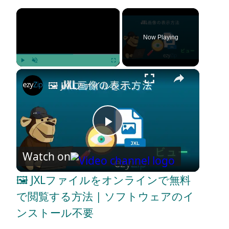
×
Now Playing
×
Play
Unmute
Fullscreen
🖼️ JXLファイルをオンラインで無料で閲覧する方法 | ソフトウェアのインストール不要
P
Watch on
l
🖼️ JXLファイルをオンラインで無料
a
で閲覧する方法 | ソフトウェアのイ
ンストール不要
y