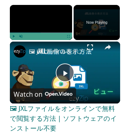
×
Now Playing
×
Play
Unmute
Fullscreen
🖼️ JXLファイルをオンラインで無料で閲覧する方法 | ソフトウェアのインストール不要
P
Watch on
l
🖼️ JXLファイルをオンラインで無料
a
で閲覧する方法 | ソフトウェアのイ
ンストール不要
y