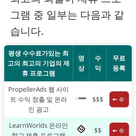
그램 중 일부는 다음과 같
습니다.
평생 수수료가있는 최
영
수
무료
고의 최고의 기업의 제
상
익
등록
휴 프로그램
PropellerAds 웹 사이
트 수익 창출 및 온라
$$$
➼ ⊚
인 광고
LearnWorlds 온라인
$$
➼ ⊚
학교 제휴 프로그램