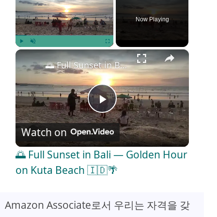
Now Playing
×
Play
Unmute
Fullscreen
🌅 Full Sunset in Bali — Golden Hour on Kuta Beach 🇮🇩🌴
P
Watch on
l
🌅 Full Sunset in Bali — Golden Hour
a
on Kuta Beach 🇮🇩🌴
y
Amazon Associate로서 우리는 자격을 갖