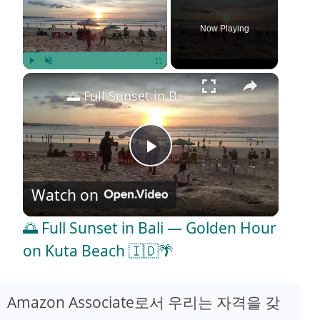
Now Playing
×
Play
Unmute
Fullscreen
🌅 Full Sunset in Bali — Golden Hour on Kuta Beach 🇮🇩🌴
P
Watch on
l
🌅 Full Sunset in Bali — Golden Hour
a
on Kuta Beach 🇮🇩🌴
y
Amazon Associate로서 우리는 자격을 갖