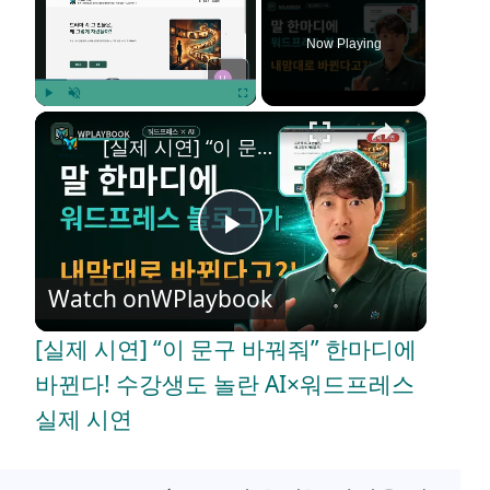
Now Playing
×
Play
Unmute
Fullscreen
[실제 시연] “이 문구 바꿔줘” 한마디에 바뀐다! 수강생도 놀란 AI×워드프레스 실제 시연
P
Watch on
WPlaybook
l
[실제 시연] “이 문구 바꿔줘” 한마디에
a
바뀐다! 수강생도 놀란 AI×워드프레스
실제 시연
y