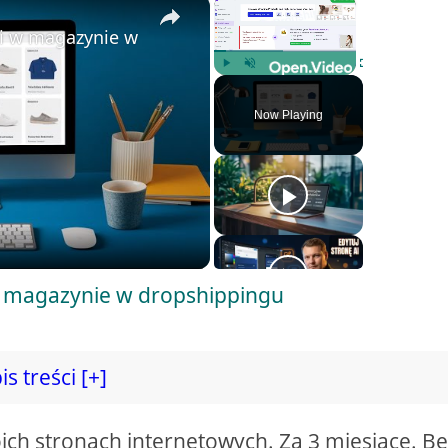
×
×
mi w magazynie w dropshippingu
Play
Unmute
Fullscreen
Now Playing
 w magazynie w dropshippingu
is treści [+]
h stronach internetowych. Za 3 miesiące. Be