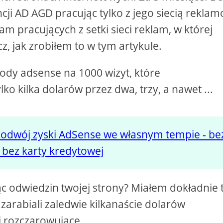
ncji AD AGD pracując tylko z jego siecią rekla
am pracujących z setki sieci reklam, w której
 jak zrobiłem to w tym artykule.
dy adsense na 1000 wizyt, które
 kilka dolarów przez dwa, trzy, a nawet ...
podwój zyski AdSense we własnym tempie - be
 bez karty kredytowej
iąc odwiedzin twojej strony? Miałem dokładnie 
zarabiali zaledwie kilkanaście dolarów
 i rozczarowujące.