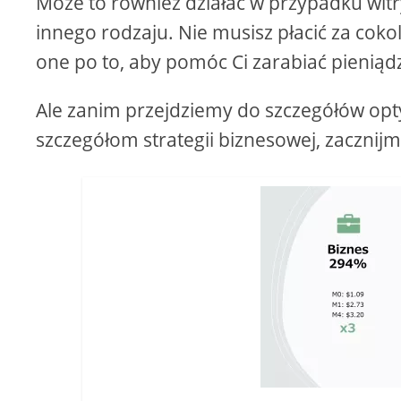
Może to również działać w przypadku wit
innego rodzaju. Nie musisz płacić za coko
one po to, aby pomóc Ci zarabiać pieniądz
Ale zanim przejdziemy do szczegółów optym
szczegółom strategii biznesowej, zacznijmy