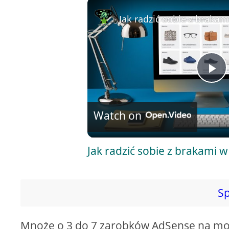
Jak radzić sobie z braka
P
l
Watch on
a
Jak radzić sobie z brakami
y
Sp
V
Mnożę o 3 do 7 zarobków AdSense na moic