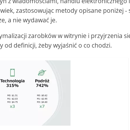
ryn z wiadomościami, handlu elektronicznego 
lwiek, zastosowując metody opisane poniżej - 
e, a nie wydawać je.
alizacji zarobków w witrynie i przyjrzenia si
 od definicji, żeby wyjaśnić o co chodzi.