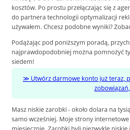
i
kosztów. Po prostu przełączając się z age
do partnera technologii optymalizacji rekl
d
używałem. Chcesz podobne wyniki? Zobacz,
e
Podążając pod poniższym poradą, przycho
najprawdopodobniej można pomnożyć tylko
o
siedem!
Utwórz darmowe konto już teraz, 
zobowiązań,
Masz niskie zarobki - około dolara na tys
samo wcześniej. Moje strony internetowe 
miesięcznie. Zarobki byli niezwykle niskie