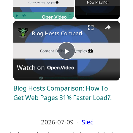
Now Playing
×
Play
Unmute
Fullscreen
Blog Hosts Comparison: How To Get We
P
Watch on
l
Blog Hosts Comparison: How To
a
Get Web Pages 31% Faster Load?!
y
2026-07-09
-
Sieć
V