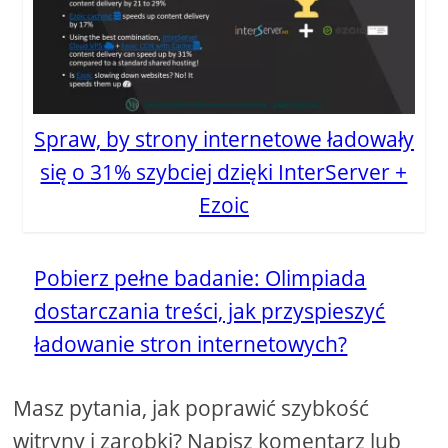
Spraw, by strony internetowe ładowały
się o 31% szybciej dzięki InterServer +
Ezoic
Pobierz pełne badanie: Olimpiada
dostarczania treści, jak przyspieszyć
ładowanie stron internetowych?
Masz pytania, jak poprawić szybkość
witryny i zarobki? Napisz komentarz lub