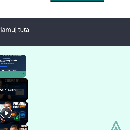
lamuj tutaj
×
ute
Fullscreen
w Playing
⩓