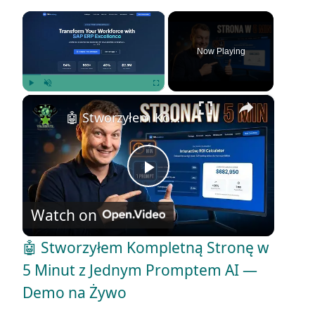
×
Now Playing
×
Play
Unmute
Fullscreen
🤖 Stworzyłem Kompletną Stronę w 5 Minut z Jednym Promptem AI — Demo na Żywo
P
Watch on
l
🤖 Stworzyłem Kompletną Stronę w
a
5 Minut z Jednym Promptem AI —
Demo na Żywo
y