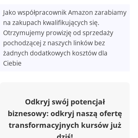
Jako współpracownik Amazon zarabiamy
V
na zakupach kwalifikujących się.
Otrzymujemy prowizję od sprzedaży
i
pochodzącej z naszych linków bez
d
żadnych dodatkowych kosztów dla
Ciebie
e
o
Odkryj swój potencjał
biznesowy: odkryj naszą ofertę
transformacyjnych kursów już
dziś!