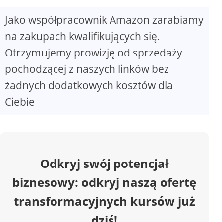
Jako współpracownik Amazon zarabiamy
V
na zakupach kwalifikujących się.
Otrzymujemy prowizję od sprzedaży
i
pochodzącej z naszych linków bez
d
żadnych dodatkowych kosztów dla
Ciebie
e
o
Odkryj swój potencjał
biznesowy: odkryj naszą ofertę
transformacyjnych kursów już
dziś!