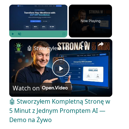
×
Now Playing
×
Play
Unmute
Fullscreen
🤖 Stworzyłem Kompletną Stronę w 5 Minut z Jednym Promptem AI — Demo na Żywo
P
Watch on
l
🤖 Stworzyłem Kompletną Stronę w
a
5 Minut z Jednym Promptem AI —
Demo na Żywo
y