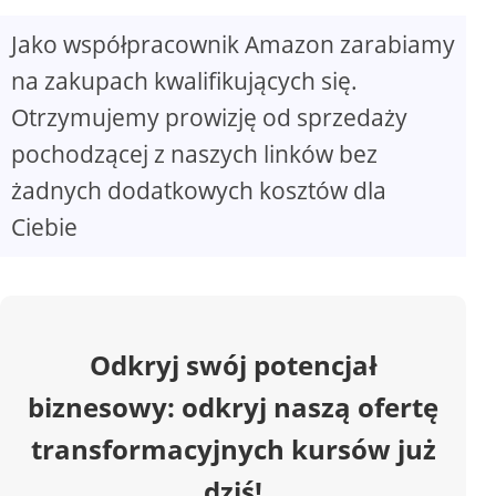
Jako współpracownik Amazon zarabiamy
V
na zakupach kwalifikujących się.
Otrzymujemy prowizję od sprzedaży
i
pochodzącej z naszych linków bez
d
żadnych dodatkowych kosztów dla
Ciebie
e
o
Odkryj swój potencjał
biznesowy: odkryj naszą ofertę
transformacyjnych kursów już
dziś!