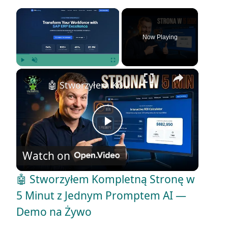
×
Now Playing
×
Play
Unmute
Fullscreen
🤖 Stworzyłem Kompletną Stronę w 5 Minut z Jednym Promptem AI — Demo na Żywo
P
Watch on
l
🤖 Stworzyłem Kompletną Stronę w
a
5 Minut z Jednym Promptem AI —
Demo na Żywo
y