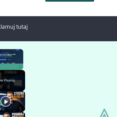
lamuj tutaj
×
ute
Fullscreen
w Playing
⩓