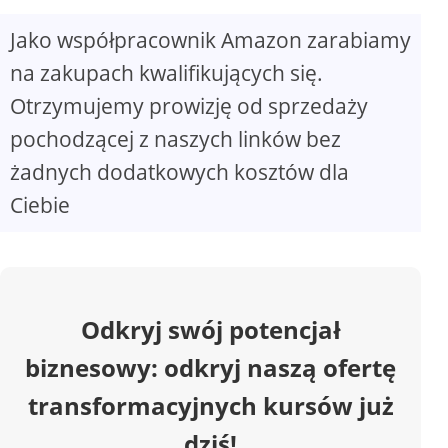
Jako współpracownik Amazon zarabiamy
V
na zakupach kwalifikujących się.
Otrzymujemy prowizję od sprzedaży
i
pochodzącej z naszych linków bez
d
żadnych dodatkowych kosztów dla
Ciebie
e
o
Odkryj swój potencjał
biznesowy: odkryj naszą ofertę
transformacyjnych kursów już
dziś!