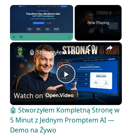
×
Now Playing
×
Play
Unmute
Fullscreen
🤖 Stworzyłem Kompletną Stronę w 5 Minut z Jednym Promptem AI — Demo na Żywo
P
Watch on
l
🤖 Stworzyłem Kompletną Stronę w
a
5 Minut z Jednym Promptem AI —
Demo na Żywo
y