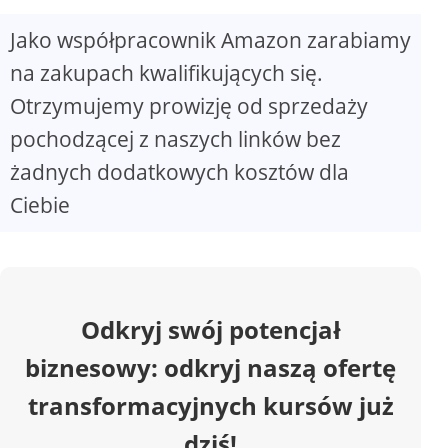
Jako współpracownik Amazon zarabiamy
V
na zakupach kwalifikujących się.
Otrzymujemy prowizję od sprzedaży
i
pochodzącej z naszych linków bez
d
żadnych dodatkowych kosztów dla
Ciebie
e
o
Odkryj swój potencjał
biznesowy: odkryj naszą ofertę
transformacyjnych kursów już
dziś!