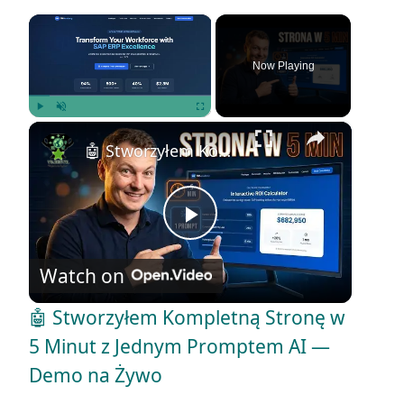
×
Now Playing
×
Play
Unmute
Fullscreen
🤖 Stworzyłem Kompletną Stronę w 5 Minut z Jednym Promptem AI — Demo na Żywo
P
Watch on
l
🤖 Stworzyłem Kompletną Stronę w
a
5 Minut z Jednym Promptem AI —
Demo na Żywo
y