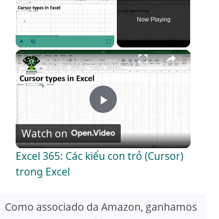
Now Playing
×
Play
Unmute
Fullscreen
Excel 365: Các kiểu con trỏ (Cursor) trong Excel
P
Watch on
l
Excel 365: Các kiểu con trỏ (Cursor)
a
trong Excel
y
Como associado da Amazon, ganhamos