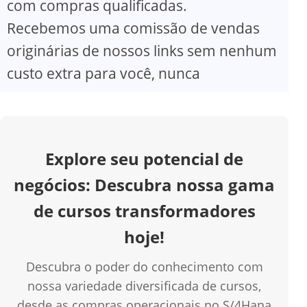
com compras qualificadas.
V
Recebemos uma comissão de vendas
originárias de nossos links sem nenhum
i
custo extra para você, nunca
d
e
Explore seu potencial de
o
negócios: Descubra nossa gama
de cursos transformadores
hoje!
Descubra o poder do conhecimento com
nossa variedade diversificada de cursos,
desde as compras operacionais no S/4Hana